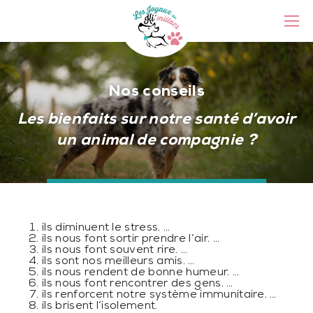
Nos conseils
Nos annonces
Les bienfaits sur notre santé d’avoir
Votre futur chiot
un animal de compagnie ?
Votre chien et vous
Nous contacter
ils diminuent le stress. …
ils nous font sortir prendre l’air. …
ils nous font souvent rire. …
ils sont nos meilleurs amis. …
ils nous rendent de bonne humeur. …
ils nous font rencontrer des gens. …
ils renforcent notre système immunitaire. …
ils brisent l’isolement.